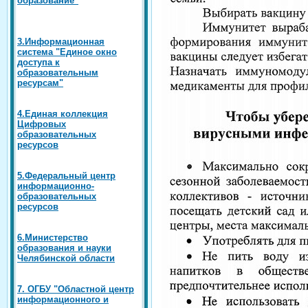
3.Информационная
система "Единое окно
доступа к
образовательным
ресурсам"
4.Единая коллекция
Цифровых
образовательных
ресурсов
5.Федеральный центр
информационно-
образовательных
ресурсов
6.Министерство
образования и науки
Челябинской области
7. ОГБУ "Областной центр
информационного и