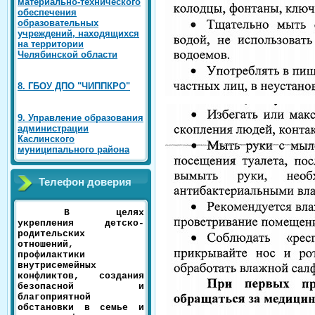
материально-технического
обеспечения
образовательных
учреждений, находящихся
на территории
Челябинской области
8. ГБОУ ДПО "ЧИППКРО"
9. Управление образования
администрации
Каслинского
муниципального района
Телефон доверия
В целях
укрепления детско-
родительских
отношений,
профилактики
внутрисемейных
конфликтов, создания
безопасной и
благоприятной
обстановки в семье и