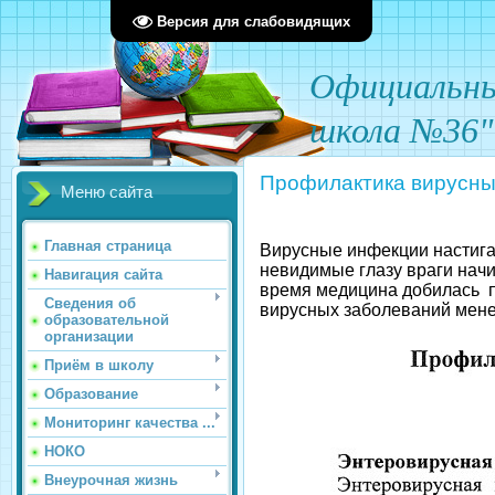
Версия для слабовидящих
О
фициал
ьн
школа №36"
Профилактика вирусны
Меню сайта
Главная страница
Вирусные инфекции настигаю
невидимые глазу враги нач
Навигация сайта
время медицина добилась по
Сведения об
вирусных заболеваний мене
образовательной
организации
Приём в школу
Образование
Мониторинг качества ...
НОКО
Внеурочная жизнь