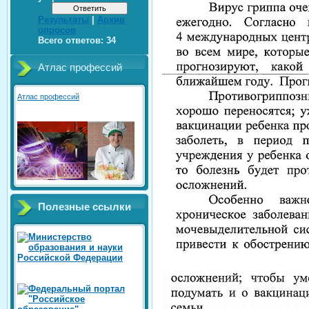
Результаты
|
Архив
опросов
Всего ответов:
34
Атлас профессий
Атлас профессий
Полезные ссылки