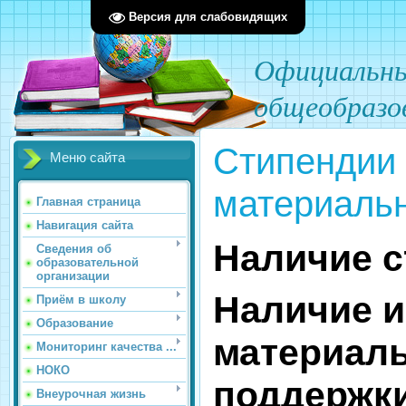
Версия для слабовидящих
О
фициал
ьн
общеобразо
Стипендии 
Меню сайта
материаль
Главная страница
Навигация сайта
Наличие с
Сведения об
образовательной
организации
Наличие 
Приём в школу
Образование
материал
Мониторинг качества ...
НОКО
поддержк
Внеурочная жизнь