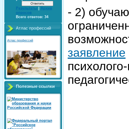
- 2) обуча
Результаты
|
Архив
опросов
Всего ответов:
34
ограничен
Атлас профессий
возможнос
Атлас профессий
заявление
психолого-
педагогиче
Полезные ссылки