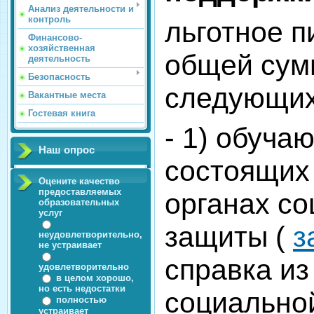
Анализ деятельности и
контроль
льготное п
Финансово-
хозяйственная
общей сум
деятельность
Безопасность
следующих
Вакантные места
Гостевая книга
- 1) обуча
Наш опрос
состоящих 
Оцените качество
предоставляемых
органах с
образовательных
услуг
защиты (
з
неудовлетворительно,
не устраивает
справка из
удовлетворительно
в целом хорошо,
но есть недостатки
социально
полностью
устраивает