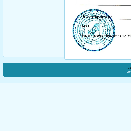
Co
Бе