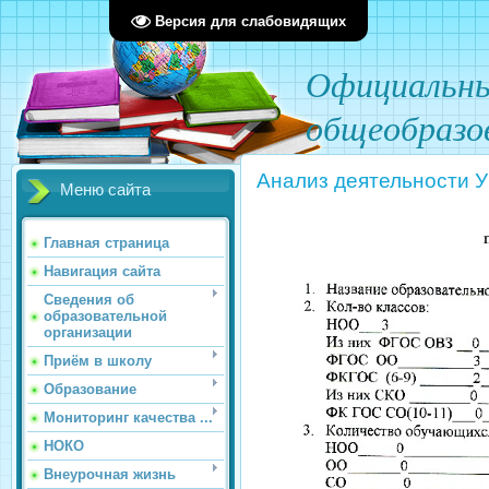
Версия для слабовидящих
О
фициал
ьн
общеобразо
Анализ деятельности У
Меню сайта
Главная страница
Навигация сайта
Сведения об
образовательной
организации
Приём в школу
Образование
Мониторинг качества ...
НОКО
Внеурочная жизнь