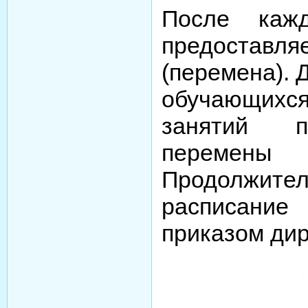
После каж
предоста
(перемена). 
обучающих
занятий п
перемен
Продолжит
расписание 
приказом ди