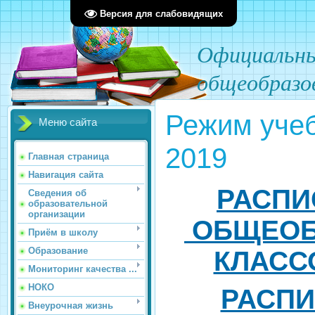
Версия для слабовидящих
О
фициал
ьн
общеобразо
Режим учеб
Меню сайта
2019
Главная страница
Навигация сайта
РАСПИ
Сведения об
образовательной
организации
ОБЩЕОБ
Приём в школу
Образование
КЛАССОВ
Мониторинг качества ...
НОКО
РАСПИ
Внеурочная жизнь