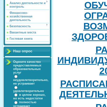
ОБУ
Анализ деятельности и
контроль
ОГР
Финансово-
хозяйственная
деятельность
ВОЗ
Безопасность
Вакантные места
ЗДОРОВ
Гостевая книга
Р
Наш опрос
ИНДИВИД
Оцените качество
предоставляемых
2
образовательных
услуг
неудовлетворительно,
РАСПИСА
не устраивает
удовлетворительно
ДЕЯТЕЛЬНО
в целом хорошо,
но есть недостатки
полностью
устраивает