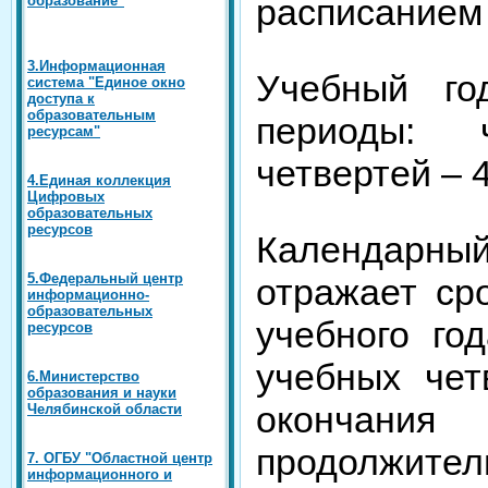
расписанием 
3.Информационная
Учебный го
система "Единое окно
доступа к
образовательным
периоды: ч
ресурсам"
четвертей – 4
4.Единая коллекция
Цифровых
образовательных
ресурсов
Календарн
5.Федеральный центр
отражает ср
информационно-
образовательных
учебного го
ресурсов
учебных чет
6.Министерство
образования и науки
оконча
Челябинской области
продолжител
7. ОГБУ "Областной центр
информационного и