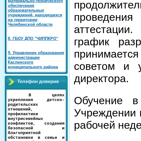
материально-технического
продолжите
обеспечения
образовательных
проведен
учреждений, находящихся
на территории
Челябинской области
аттестации.
график разр
8. ГБОУ ДПО "ЧИППКРО"
принимает
9. Управление образования
администрации
Каслинского
советом и у
муниципального района
директора.
Телефон доверия
В целях
Обучение в
укрепления детско-
родительских
Учреждении в
отношений,
профилактики
внутрисемейных
рабочей неде
конфликтов, создания
безопасной и
благоприятной
обстановки в семье и