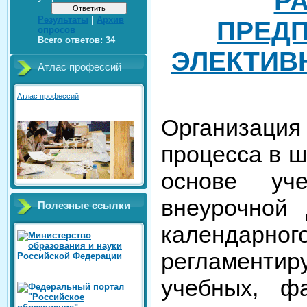
Р
Результаты
|
Архив
ПРЕД
опросов
Всего ответов:
34
ЭЛЕКТИВ
Атлас профессий
Атлас профессий
Организац
процесса в ш
основе уч
внеурочной 
Полезные ссылки
календарног
регламент
учебных, фа