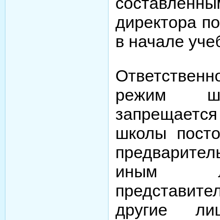
составле
директора по
в начале учеб
Ответстве
режим шк
запрещаетс
школы посто
предварите
иным ли
представит
другие ли