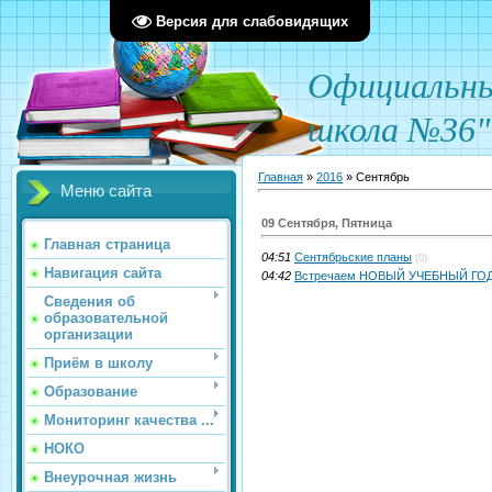
Версия для слабовидящих
О
фициал
ьн
школа №36"
Главная
»
2016
»
Сентябрь
Меню сайта
09 Сентября, Пятница
Главная страница
04:51
Сентябрьские планы
(0)
Навигация сайта
04:42
Встречаем НОВЫЙ УЧЕБНЫЙ ГОД
Сведения об
образовательной
организации
Приём в школу
Образование
Мониторинг качества ...
НОКО
Внеурочная жизнь