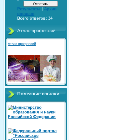
Результаты
|
Архив
опросов
Всего ответов:
34
Атлас профессий
Атлас профессий
Полезные ссылки