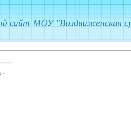
ый сайт
МОУ "Воздвиженская ср
!
(0)