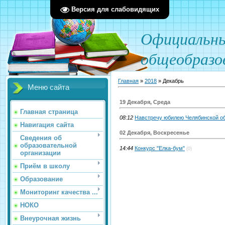
Версия для слабовидящих
О
фициал
ьн
общеобразо
Главная
»
2018
»
Декабрь
Меню сайта
19 Декабря, Среда
Главная страница
08:12
Навстречу юбилею Челябинской о
Навигация сайта
02 Декабря, Воскресенье
Сведения об
образовательной
14:44
Конкурс "Елка-бум"
(0)
организации
Приём в школу
Образование
Мониторинг качества ...
НОКО
Внеурочная жизнь