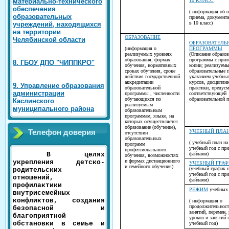
материально-технического
10 КЛАСС
обеспечения
( информация об 
образовательных
приема, документ
в 10 класс)
учреждений, находящихся
на территории
ОБРАЗОВАНИЕ
Челябинской области
ОБРАЗОВАТЕЛЬ
(информация о
ПРОГРАММЫ
реализуемых уровнях
(Описание образов
образования, формах
программы с прил
8. ГБОУ ДПО "ЧИППКРО"
обучения, нормативных
копии; реализуемы
сроках обучения, сроке
образовательные 
действия государственной
указанием учебны
аккредитации
курсов, дисциплин
9. Управление образования
образовательной
практики, предус
администрации
программы , численности
соответствующей
обучающихся по
образовательной 
Каслинского
реализуемым
муниципального района
образовательным
программам, языке, на
которых осуществляется
образование (обучение),
Телефон доверия
УЧЕБНЫЙ ПЛА
отсутствии
образовательных
( учебный план н
программ
учебный год с пр
профессионального
файлами)
В целях
обучения, возможностях
и формах дистанционного
укрепления детско-
УЧЕБНЫЙ ГРА
и семейного обучения)
(учебный график 
родительских
учебный год с пр
отношений,
файлами)
профилактики
РЕЖИМ
учебных 
внутрисемейных
конфликтов, создания
( информация о
продолжительнос
безопасной и
занятий, перемен,
благоприятной
уроков и занятий 
обстановки в семье и
учебный год)