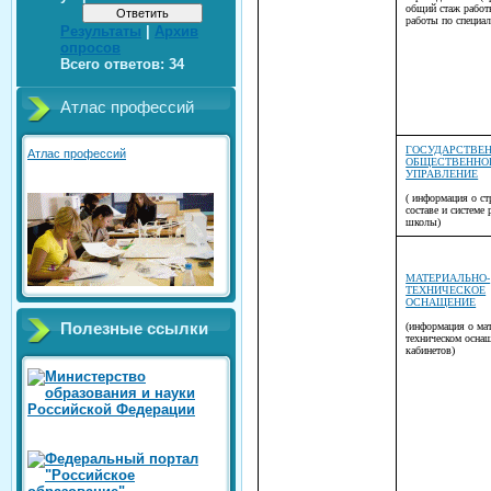
общий стаж работ
работы по специал
Результаты
|
Архив
опросов
Всего ответов:
34
Атлас профессий
ГОСУДАРСТВЕН
Атлас профессий
ОБЩЕСТВЕННО
УПРАВЛЕНИЕ
( информация о ст
составе и системе
школы)
МАТЕРИАЛЬНО-
ТЕХНИЧЕСКОЕ
ОСНАЩЕНИЕ
(информация о ма
Полезные ссылки
техническом осна
кабинетов)