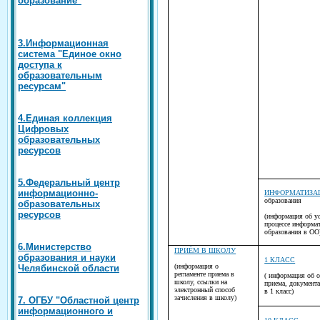
3.Информационная
система "Единое окно
доступа к
образовательным
ресурсам"
4.Единая коллекция
Цифровых
образовательных
ресурсов
5.Федеральный центр
информационно-
ИНФОРМАТИЗА
образования
образовательных
ресурсов
(информация об у
процессе информа
образования в ОО
6.Министерство
ПРИЁМ В ШКОЛУ
образования и науки
1 КЛАСС
(информация о
Челябинской области
регламенте приема в
( информация об 
школу, ссылки на
приема, документ
электронный способ
в 1 класс)
зачисления в школу)
7. ОГБУ "Областной центр
информационного и