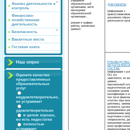
учредителе
Анализ деятельности и
образовательной
ДОКУМЕНТЫ
организации, месте
контроль
нахождения
(информация о
образовательной
правоустанавлив
Финансово-
организации ,
документах образ
хозяйственная
деятельности орга
режиме и графике
деятельность
работы, контактные
данные)
Безопасность
Вакантные места
Гостевая книга
Наш опрос
РУКОВОДСТВО
ПЕДАГОГИЧЕС
СОСТАВ.
(информация о ру
Оцените качество
ОО, его
заместителе, их к
предоставляемых
данные;
образовательных
персональный сос
услуг
педагогических ра
указанием уровня 
квалификации и о
неудовлетворительно,
том числе фамили
отчество (при нал
не устраивает
работника, заним
должность (должн
удовлетворительно
преподаваемые ди
наименование нап
в целом хорошо,
подготовки и (или
но есть недостатки
специальности, да
повышении квали
полностью
(или) профессиона
устраивает
переподготовке (п