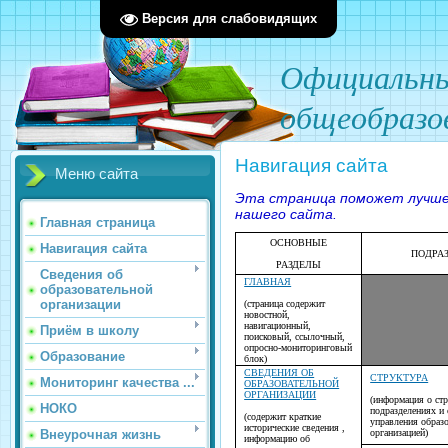
Версия для слабовидящих
О
фициал
ьн
общеобразо
Навигация сайта
Меню сайта
Эта страница поможет лучше
нашего сайта.
Главная страница
ОСНОВНЫЕ
Навигация сайта
ПОДРА
РАЗДЕЛЫ
Сведения об
ГЛАВНАЯ
образовательной
организации
(страница содержит
новостной,
навигационный,
Приём в школу
поисковый, ссылочный,
опросно-мониторинговый
Образование
блок)
СВЕДЕНИЯ ОБ
СТРУКТУРА
Мониторинг качества ...
ОБРАЗОВАТЕЛЬНОЙ
ОРГАНИЗАЦИИ
(информация о ст
НОКО
подразделениях и 
(содержит краткие
управления образ
исторические сведения ,
организацией)
Внеурочная жизнь
информацию об