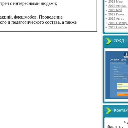
2019 Март
стреч с интересными людьми;
2019 Апрель
2019 Май
2019 Июнь
 акций, флешмобов. Проведение
2019 Август
о и педагогического состава, а также
2019 Октябр
2019 Ноябрь
ЭЖД
Контак
Ч
область,