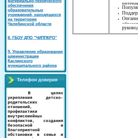
материально-технического
интера
обеспечения
Популя
образовательных
Поддер
учреждений, находящихся
Органи
на территории
образо
Челябинской области
руково
8. ГБОУ ДПО "ЧИППКРО"
9. Управление образования
администрации
Каслинского
муниципального района
Телефон доверия
В целях
укрепления детско-
родительских
отношений,
профилактики
внутрисемейных
конфликтов, создания
безопасной и
благоприятной
обстановки в семье и