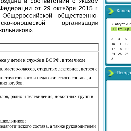
создана в соответствии с Указом
Федерации от 29 октября 2015 г.
Кален
бщероссийской общественно-
тско-юношеской организации
«
Август 20
кольников».
Пн
Вт
Ср
3
4
5
10
11
12
17
18
19
24
25
26
31
а у детей к службе в ВС РФ, в том числе
 мастер-классов, открытых лекториев, встреч с
Погода
трукторского и педагогического состава, а
ких клубов.
алов, радио и телевидения, новостных групп в
 школьников;
агогического состава, а также руководителей