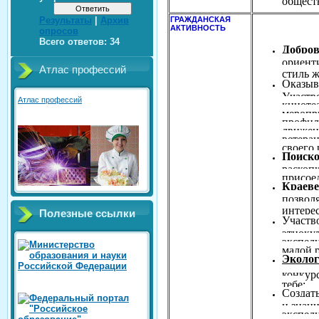
ГРАЖДАНСКАЯ
Результаты
|
Архив
АКТИВНОСТЬ
опросов
Всего ответов:
34
Д
обров
ориент
Атлас профессий
стиль 
Оказыв
Участво
Атлас профессий
кинотеа
меропр
профил
движен
ветера
своего
Поиско
раскопк
присое
Краеве
позвол
интере
Полезные ссылки
Участво
этноку
экспед
малой 
Эколо
конкур
тебе:
Создать
и знан
экспед