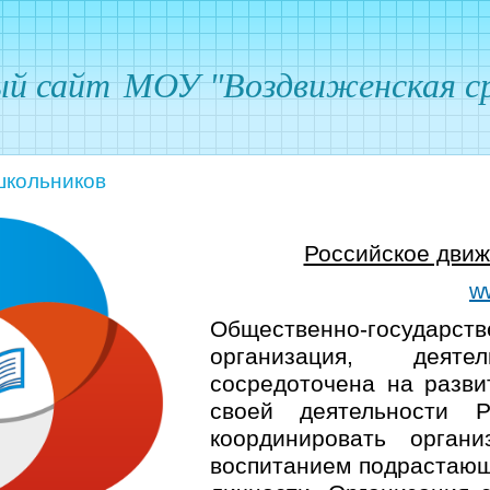
ый сайт
МОУ "Воздвиженская ср
школьников
Российское движ
w
Общественно-госуда
организация, деят
сосредоточена на разви
своей деятельности 
координировать орган
воспитанием подрастающ