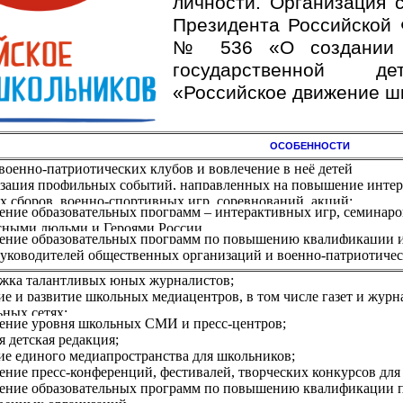
личности. Организация 
Президента Российской 
№ 536 «О создании О
государственной де
«Российское движение ш
ОСОБЕННОСТИ
военно-патриотических клубов и вовлечение в неё детей
зация профильных событий, направленных на повышение интерес
х сборов, военно-спортивных игр, соревнований, акций;
ение образовательных программ – интерактивных игр, семинаров,
сными людьми и Героями России.
ение образовательных программ по повышению квалификации инс
руководителей общественных организаций и военно-патриотичес
жка талантливых юных журналистов;
е и развитие школьных медиацентров, в том числе газет и журн
ьных сетях;
ние уровня школьных СМИ и пресс-центров;
 детская редакция;
ие единого медиапространства для школьников;
ение пресс-конференций, фестивалей, творческих конкурсов для
ение образовательных программ по повышению квалификации пед
венных организаций.