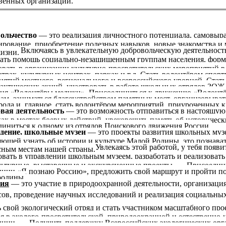
ольчество
— это реализация личностного потенциала, самовыр
ирование, приобретение полезных навыков, новые знакомства и м
Включаясь в увлекательную добровольческую деятельност
жизни.
ать помощь социально-незащищенным группам населения, форми
вать в организации культурно-просветительских мероприятий в м
трах, культурных центрах, парках и т.д. Стать волонтёром спо
иятий местного, регионального и всероссийского уровней. Стат
актических акций, участвовать в работе школьных отрядов ЗОЖ,
ия «Волонтёры медики». Присоединиться к движению «Волонтё
нам, заниматься благоустройством памятных мест, организовыват
 рода и, главное, стать волонтёром мероприятий, приуроченных
вая деятельность
— это возможность отправиться в настоящую
ах в местах боевых действий, увековечить память об историческ
диниться к одному из отрядов Поискового движения России.
дение, школьные музеи
— это проекты развития школьных музе
яющей узнать об истории и культуре Малой Родины, это познава
Увлекаясь этой работой, у тебя появ
сным местам нашей страны.
вать в управлении школьным музеем, разработать и реализовать 
льтурные, выставочные и экскурсионные проекты. — Присоедини
иции «Я познаю Россию», предложить свой маршрут и пройти п
родины.
гия
— это участие в природоохранной деятельности, организаци
сов, проведение научных исследований и реализация социальных
 свой экологический отряд и стать участником масштабного про
ия в эколого-просветительской, природоохранной и естественно
иции. — Получить поддержку Всероссийских экологических орга