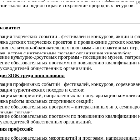
а, расширить масштаб деятельности и повысить эффективность 
ние экологии родного края и сохранение природных ресурсов.
развитие:
зация творческих событий - фестивалей и конкурсов, акций и ф
жка детских творческих проектов и продвижение детских колле
ация культурно-образовательных программ - интерактивных игр, 
иев, встреч с интересными людьми; организация киноклубов;
ние культурно-досуговых программ - посещение музеев, театров
ение образовательных программ по повышению квалификации инс
руководителей общественных организаций.
ция ЗОЖ среди школьников:
зация профильных событий - фестивалей, конкурсов, соревнова
зация туристических походов и слетов;
зация мероприятий, направленных на популяризацию комплекса
жка работы школьных спортивных секций;
ение образовательных программ – интерактивных игр, семинаров,
сными людьми;
ение образовательных программ по повышению квалификации инс
руководителей общественных организаций.
ия профессий:
ение образовательных мероприятий и программ, направленных н