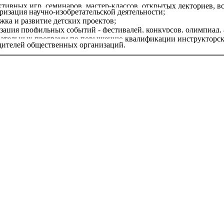
ктивных игр, семинаров, мастер-классов, открытых лекториев, в
ризация научно-изобретательской деятельности;
жка и развитие детских проектов;
зация профильных событий - фестивалей, конкурсов, олимпиад,
вательных программ по повышению квалификации инструкторског
дителей общественных организаций.