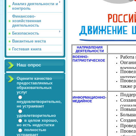
Анализ деятельности и
контроль
Финансово-
хозяйственная
деятельность
Безопасность
Вакантные места
НАПРАВЛЕНИЯ
Гостевая книга
ДЕЯТЕЛЬНОСТИ
Работа 
ВОЕННО-
ПАТРИОТИЧЕСКОЕ
Органи
Наш опрос
военны
Провед
интере
Оцените качество
Провед
предоставляемых
также 
образовательных
услуг
Поддер
ИНФОРМАЦИОННО-
Создани
МЕДИЙНОЕ
неудовлетворительно,
социал
не устраивает
Повыше
Большая
удовлетворительно
Создан
в целом хорошо,
но есть недостатки
Провед
полностью
Провед
устраивает
общест