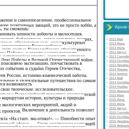
ажение и самоопределение, профессиональное
оре позитивных эмоций, это не просто хобби, а
Архив 
ь, ты сможешь:
ровать ценности доброты и милосердия.
узеях, библиотеках, домах культуры, театрах,
2013 Май
ртивных, образовательных, социокультурных
2013 Июнь
ь организатором Всероссийских
2013 Июль
 стать частью Всероссийского общественного
ры Победы» и вместе с ними помогать
2013 Август
ь исторические квесты, сохранять историю
2013 Сентяб
 к Дню Победы в Великой Отечественной войне.
2013 Октябр
 поисковую экспедицию, поучаствовать в
2013 Декабрь
их событиях и судьбах Героев Отечества,
2014 Январь
2014 Апрель
ев России, историко-краеведческой работы,
2014 Май
тельные и увлекательные путешествия по самым
2014 Октябр
ится возможность
2014 Ноябрь
свои творческие, исследовательские,
2015 Феврал
ться к Всероссийской туристско-краеведческой
2015 Март
о маршрутам истории, культуры и природы
2015 Июнь
я экологических мероприятий, акций и
2015 Июль
2015 Август
Включение в деятельность позволит
 проектов.
2015 Сентяб
2015 Октябр
екта «На старт, эко-отряд!». — Приобрести опыт
2015 Декабрь
-научной сферах. — Стать участником настоящей
2016 Феврал
низаций в реализации своего социального