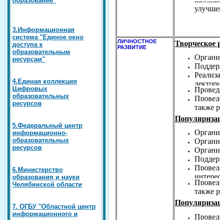
проект
улучше
3.Информационная
система "Единое окно
ЛИЧНОСТНОЕ
Творческое 
доступа к
РАЗВИТИЕ
образовательным
Органи
ресурсам"
Поддер
Реализ
4.Единая коллекция
лектор
Цифровых
Проведе
образовательных
Провед
ресурсов
также 
Популяриза
5.Федеральный центр
Органи
информационно-
образовательных
Органи
ресурсов
Органи
Поддер
Провед
6.Министерство
интере
образования и науки
Провед
Челябинской области
также 
Популяризац
7. ОГБУ "Областной центр
информационного и
Провед