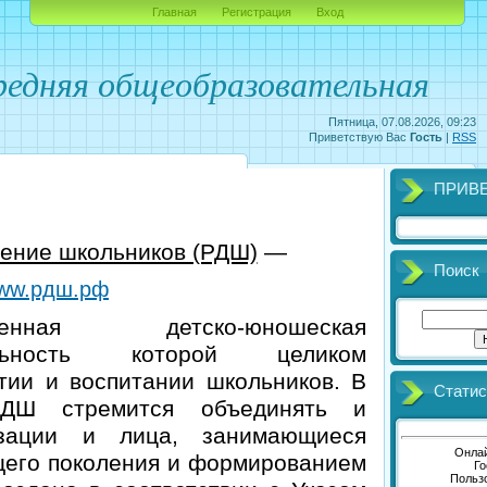
Главная
Регистрация
Вход
едняя общеобразовательная
Пятница, 07.08.2026, 09:23
Приветствую Вас
Гость
|
RSS
ПРИВ
ение школьников (РДШ)
—
Поиск
ww.рдш.рф
рственная детско-юношеская
ельность которой целиком
тии и воспитании школьников. В
Статис
РДШ стремится объединять и
изации и лица, занимающиеся
Онлай
его поколения и формированием
Го
Польз