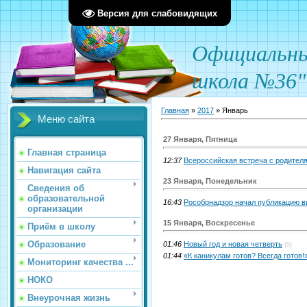
Версия для слабовидящих
О
фициал
ьн
школа №36"
Главная
»
2017
»
Январь
Меню сайта
27 Января, Пятница
Главная страница
12:37
Всероссийская встреча с родител
Навигация сайта
23 Января, Понедельник
Сведения об
образовательной
16:43
Рособрнадзор начал публикацию ви
организации
15 Января, Воскресенье
Приём в школу
Образование
01:46
Новый год и новая четверть
(0)
01:44
«К каникулам готов? Всегда готов!
Мониторинг качества ...
НОКО
Внеурочная жизнь