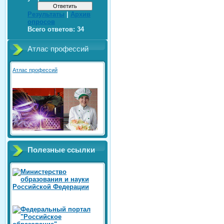
Результаты
|
Архив
опросов
Всего ответов:
34
Атлас профессий
Атлас профессий
Полезные ссылки