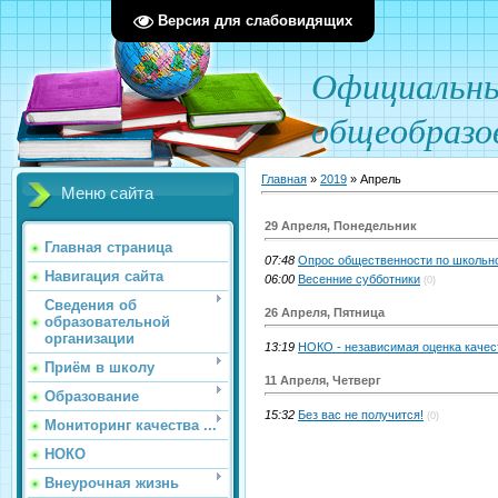
Версия для слабовидящих
О
фициал
ьн
общеобразо
Главная
»
2019
»
Апрель
Меню сайта
29 Апреля, Понедельник
Главная страница
07:48
Опрос общественности по школьн
Навигация сайта
06:00
Весенние субботники
(0)
Сведения об
26 Апреля, Пятница
образовательной
организации
13:19
НОКО - независимая оценка качес
Приём в школу
11 Апреля, Четверг
Образование
15:32
Без вас не получится!
(0)
Мониторинг качества ...
НОКО
Внеурочная жизнь