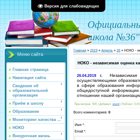
Версия для слабовидящих
О
фициал
ьн
школа №36"
Главная
»
2019
»
Апрель
»
26
» НОКО - н
Меню сайта
НОКО - независимая оценка к
Главная страница
Независимая 
26.04.2019 г.
Навигация сайта
осуществляющими образовател
в сфере образования инфор
Сведения об
общедоступной информации.
образовательной
отношении нашей организаци
организации
Приём в школу
Просмотров
: 505 |
Добавил
:
wozd
|
Рейтинг
:
0.0
/
Образование
Всего комментариев
:
0
Мониторинг качества ...
Имя *:
НОКО
Email *:
Внеурочная жизнь