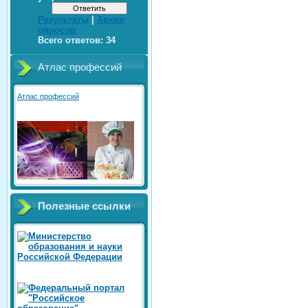
Результаты
|
Архив
опросов
Всего ответов:
34
Атлас профессий
Атлас профессий
Полезные ссылки