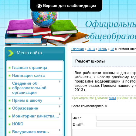
Версия для слабовидящих
О
фициал
ьн
общеобразо
Главная
»
2013
»
Июнь
»
28
» Ремонт шк
Меню сайта
Ремонт школы
Главная страница
Все работники школы и дети стр
Навигация сайта
кабинеты к новому учебному го
программе модернизации и поэто
Сведения об
втором этаже. Приемка нашего уч
образовательной
2013 г.
организации
Просмотров
: 682 |
Добавил
:
wozd
|
Рейтинг
:
0.0
/
Приём в школу
Всего комментариев
:
0
Образование
Мониторинг качества ...
Имя *:
НОКО
Email *:
Внеурочная жизнь