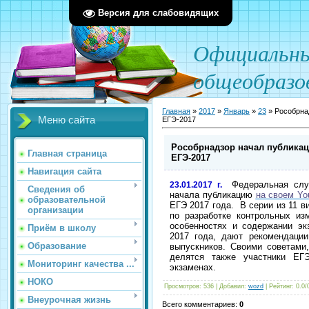
Версия для слабовидящих
О
фициал
ьн
общеобразо
Главная
»
2017
»
Январь
»
23
» Рособрнад
Меню сайта
ЕГЭ-2017
Рособрнадзор начал публикац
Главная страница
ЕГЭ-2017
Навигация сайта
Федеральная слу
23.01.2017 г.
Сведения об
начала публикацию
на своем Yo
образовательной
ЕГЭ 2017 года. В серии из 11 
организации
по разработке контрольных и
особенностях и содержании эк
Приём в школу
2017 года, дают рекомендаци
Образование
выпускников. Своими советами,
делятся также участники ЕГ
Мониторинг качества ...
экзаменах.
НОКО
Просмотров
: 536 |
Добавил
:
wozd
|
Рейтинг
:
0.0
/
Внеурочная жизнь
Всего комментариев
:
0