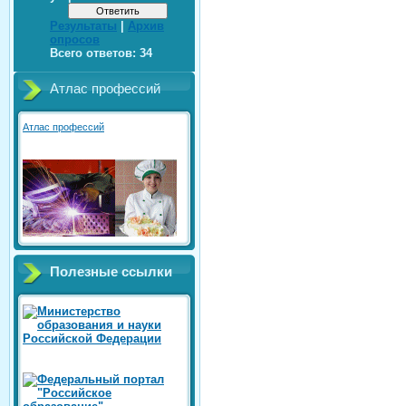
Результаты
|
Архив
опросов
Всего ответов:
34
Атлас профессий
Атлас профессий
Полезные ссылки