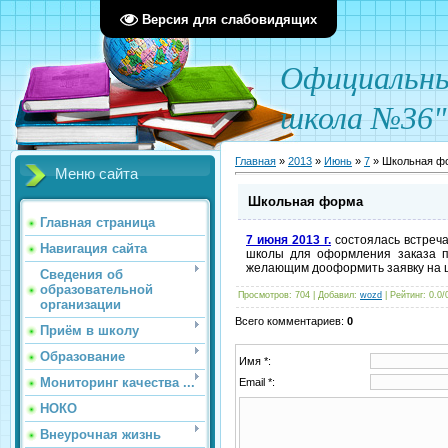
Версия для слабовидящих
О
фициал
ьн
школа №36"
Главная
»
2013
»
Июнь
»
7
» Школьная ф
Меню сайта
Школьная форма
Главная страница
7 июня 2013 г.
состоялась встреч
Навигация сайта
школы для оформления заказа п
желающим дооформить заявку на шк
Сведения об
образовательной
Просмотров
: 704 |
Добавил
:
wozd
|
Рейтинг
:
0.0
/
организации
Всего комментариев
:
0
Приём в школу
Образование
Имя *:
Мониторинг качества ...
Email *:
НОКО
Внеурочная жизнь