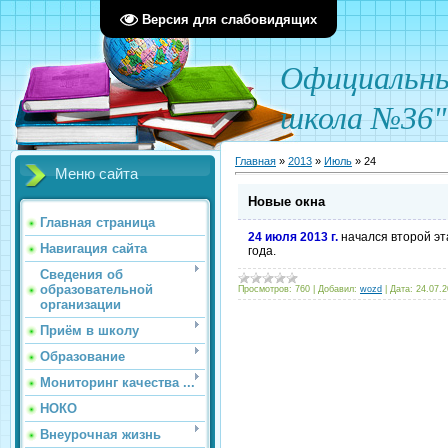
Версия для слабовидящих
О
фициал
ьн
школа №36"
Главная
»
2013
»
Июль
»
24
Меню сайта
Новые окна
Главная страница
24 июля 2013 г.
начался второй эт
Навигация сайта
года.
Сведения об
образовательной
Просмотров:
760
|
Добавил:
wozd
|
Дата:
24.07.
организации
Приём в школу
Образование
Мониторинг качества ...
НОКО
Внеурочная жизнь