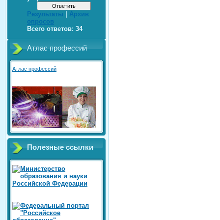
Результаты
|
Архив
опросов
Всего ответов:
34
Атлас профессий
Атлас профессий
Полезные ссылки