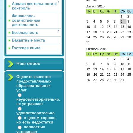
Анализ деятельности и
Август 2015
контроль
Пн
Вт
Ср
Чт
Пт
Сб
Вс
Финансово-
1
2
хозяйственная
3
4
5
6
7
8
9
деятельность
10
11
12
13
14
15
16
17
18
19
20
21
22
23
Безопасность
24
25
26
27
28
29
30
Вакантные места
31
Гостевая книга
Октябрь 2015
Пн
Вт
Ср
Чт
Пт
Сб
Вс
1
2
3
4
Наш опрос
5
6
7
8
9
10
11
12
13
14
15
16
17
18
19
20
21
22
23
24
25
Оцените качество
26
27
28
29
30
31
предоставляемых
образовательных
услуг
неудовлетворительно,
не устраивает
удовлетворительно
в целом хорошо,
но есть недостатки
полностью
устраивает