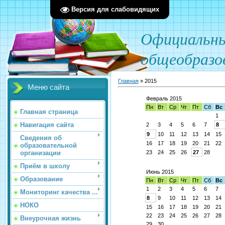
Версия для слабовидящих
О
фициал
ьн
общеобразо
Главная
»
2015
Меню сайта
Февраль 2015
Пн
Вт
Ср
Чт
Пт
Сб
Вс
Главная страница
1
Навигация сайта
2
3
4
5
6
7
8
9
10
11
12
13
14
15
Сведения об
16
17
18
19
20
21
22
образовательной
23
24
25
26
27
28
организации
Приём в школу
Июнь 2015
Образование
Пн
Вт
Ср
Чт
Пт
Сб
Вс
1
2
3
4
5
6
7
Мониторинг качества ...
8
9
10
11
12
13
14
НОКО
15
16
17
18
19
20
21
22
23
24
25
26
27
28
Внеурочная жизнь
29
30