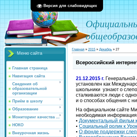
Версия для слабовидящих
О
фициал
ьн
общеобразо
Главная
»
2015
»
Декабрь
»
27
Меню сайта
Всероссийский интерне
Главная страница
Навигация сайта
21.12.2015 г.
Генеральной 
установлен как Междунаро
Сведения об
образовательной
школьники узнают о слепо
организации
сталкиваются люди с одн
и о способах общения с н
Приём в школу
Образование
На официальном сайте Ми
необходимая информация 
Мониторинг качества ...
•
Документальный фильм к
НОКО
•
Социальный ролик к Уро
•
О фонде поддержки слеп
Внеурочная жизнь