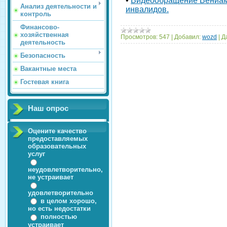
•
Видеообращение Вениам
Анализ деятельности и
инвалидов.
контроль
Финансово-
хозяйственная
Просмотров:
547
|
Добавил:
wozd
|
Д
деятельность
Безопасность
Вакантные места
Гостевая книга
Наш опрос
Оцените качество
предоставляемых
образовательных
услуг
неудовлетворительно,
не устраивает
удовлетворительно
в целом хорошо,
но есть недостатки
полностью
устраивает