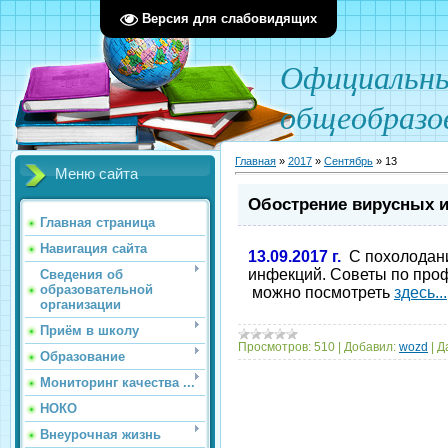
Версия для слабовидящих
О
фициал
ьн
общеобразо
Главная
»
2017
»
Сентябрь
»
13
Меню сайта
Обострение вирусных 
Главная страница
Навигация сайта
13.09.2017 г.
С похолодан
инфекций. Советы по про
Сведения об
образовательной
можно посмотреть
здесь...
организации
Приём в школу
Просмотров:
510
|
Добавил:
wozd
|
Д
Образование
Мониторинг качества ...
НОКО
Внеурочная жизнь