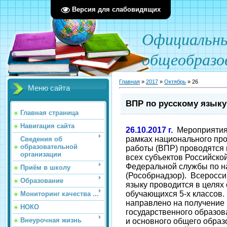
Версия для слабовидящих
О
фициал
ьн
общеобразо
Главная
»
2017
»
Октябрь
»
26
Меню сайта
ВПР по русскому языку 
Главная страница
Навигация сайта
26.10.2017 г.
Мероприятия 
рамках национального пр
Сведения об
образовательной
работы (ВПР) проводятся
организации
всех субъектов Российско
Федеральной службы по на
Приём в школу
(Рособрнадзор). Всеросси
Образование
языку проводится в целях 
обучающихся 5-х классов
Мониторинг качества ...
направлено на получение
НОКО
государственного образов
Внеурочная жизнь
и основного общего образ