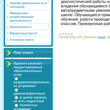
диагностической работы 
Анализ деятельности и
владения обучающимися 
контроль
метапредметными умения
Финансово-
школе. Обучающиеся приму
хозяйственная
обучения, работа провод
деятельность
классом. Проверочная раб
Безопасность
Вакантные места
Просмотров:
620
|
Добавил:
wozd
|
Д
Гостевая книга
Наш опрос
Оцените качество
предоставляемых
образовательных
услуг
неудовлетворительно,
не устраивает
удовлетворительно
в целом хорошо,
но есть недостатки
полностью
устраивает