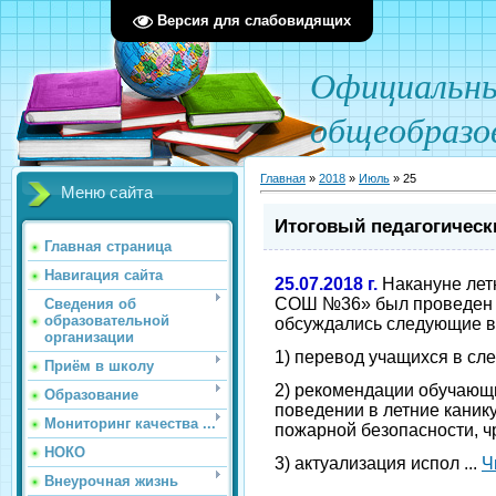
Версия для слабовидящих
О
фициал
ьн
общеобразо
Главная
»
2018
»
Июль
»
25
Меню сайта
Итоговый педагогическ
Главная страница
Навигация сайта
25.07.2018 г.
Накануне лет
СОШ №36» был проведен п
Сведения об
образовательной
обсуждались следующие в
организации
1) перевод учащихся в сл
Приём в школу
2) рекомендации обучающ
Образование
поведении в летние каник
Мониторинг качества ...
пожарной безопасности, ч
НОКО
3) актуализация испол
...
Ч
Внеурочная жизнь