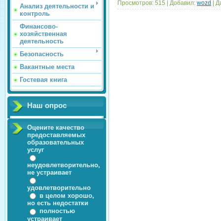
Просмотров:
515
|
Добавил:
wozd
|
Д
Анализ деятельности и
контроль
Финансово-
хозяйственная
деятельность
Безопасность
Вакантные места
Гостевая книга
Наш опрос
Оцените качество
предоставляемых
образовательных
услуг
неудовлетворительно,
не устраивает
удовлетворительно
в целом хорошо,
но есть недостатки
полностью
устраивает