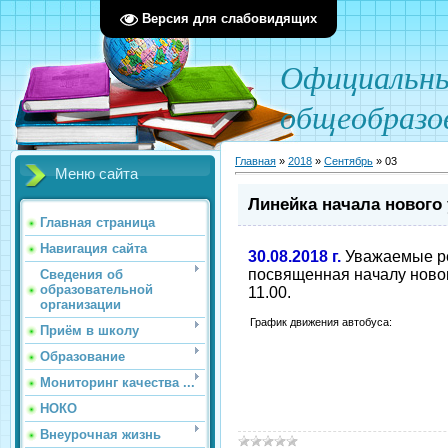
Версия для слабовидящих
О
фициал
ьн
общеобразо
Главная
»
2018
»
Сентябрь
»
03
Меню сайта
Линейка начала нового 
Главная страница
Навигация сайта
30.08.2018 г.
Уважаемые ре
посвященная началу нового
Сведения об
образовательной
11.00.
организации
График движения автобуса:
Приём в школу
Образование
Мониторинг качества ...
НОКО
Внеурочная жизнь