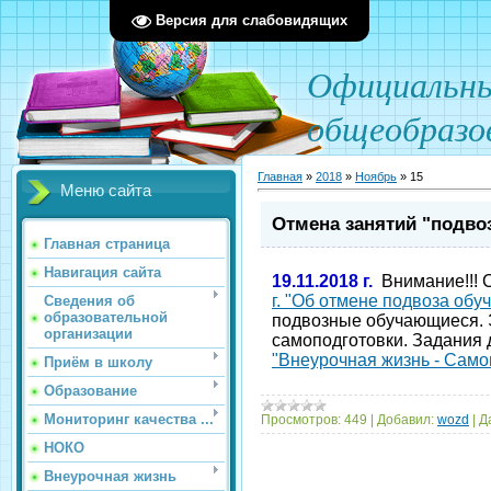
Версия для слабовидящих
О
фициал
ьн
общеобразо
Главная
»
2018
»
Ноябрь
»
15
Меню сайта
Отмена занятий "подво
Главная страница
Навигация сайта
19.11.2018 г.
Внимание!!! 
г. "Об отмене подвоза об
Сведения об
образовательной
подвозные обучающиеся. 
организации
самоподготовки. Задания
"Внеурочная жизнь - Само
Приём в школу
Образование
Мониторинг качества ...
Просмотров:
449
|
Добавил:
wozd
|
Д
НОКО
Внеурочная жизнь