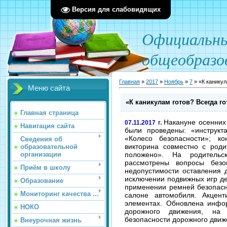
Версия для слабовидящих
О
фициал
ьн
общеобразо
Главная
»
2017
»
Ноябрь
»
7
» «К каникул
Меню сайта
«К каникулам готов? Всегда го
Главная страница
Накануне осенни
07.11.2017 г.
Навигация сайта
были проведены: «инструкт
«Колесо безопасности»; ко
Сведения об
викторина совместно с род
образовательной
положено». На родительс
организации
рассмотрены вопросы безо
Приём в школу
недопустимости оставления 
исключении подвижных игр де
Образование
применении ремней безопасн
Мониторинг качества ...
салоне автомобиля. Акцен
элементах. Обновлена инфо
НОКО
дорожного движения, на
безопасности дорожного движ
Внеурочная жизнь