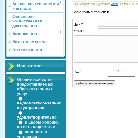
Анализ деятельности и
Просмотров
: 586 |
Добавил
:
wozd
|
Рейтинг
:
0.0
/
контроль
Всего комментариев
:
0
Финансово-
хозяйственная
Имя *:
деятельность
Email *:
Безопасность
Вакантные места
Гостевая книга
Наш опрос
Код *:
Оцените качество
предоставляемых
образовательных
услуг
неудовлетворительно,
не устраивает
удовлетворительно
в целом хорошо,
но есть недостатки
полностью
устраивает