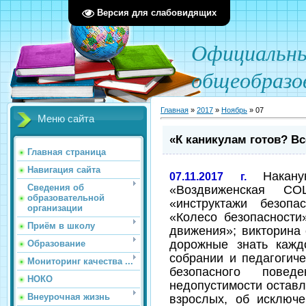
Версия для слабовидящих
О
фициал
ьн
общеобразо
Главная
»
2017
»
Ноябрь
»
07
Меню сайта
«К каникулам готов? Вс
Главная страница
Навигация сайта
Накан
07.11.2017 г.
«Воздвиженская 
Сведения об
образовательной
«инструктажи безопа
организации
«Колесо безопасности»
Приём в школу
движения»; викторина
дорожные знать кажд
Образование
собрании и педагогич
Мониторинг качества ...
безопасного пове
НОКО
недопустимости оставл
взрослых, об исключ
Внеурочная жизнь