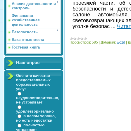
проезжей части, об 
Анализ деятельности и
безопасности и детс
контроль
салоне автомобиля
Финансово-
световозвращающих эл
хозяйственная
деятельность
уголке безопас
...
Читат
Безопасность
Вакантные места
Просмотров:
585
|
Добавил:
wozd
|
Д
Гостевая книга
Наш опрос
Оцените качество
предоставляемых
образовательных
услуг
неудовлетворительно,
не устраивает
удовлетворительно
в целом хорошо,
но есть недостатки
полностью
устраивает