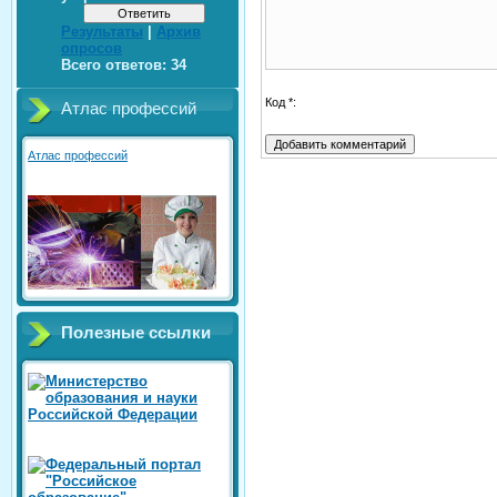
Результаты
|
Архив
опросов
Всего ответов:
34
Код *:
Атлас профессий
Атлас профессий
Полезные ссылки