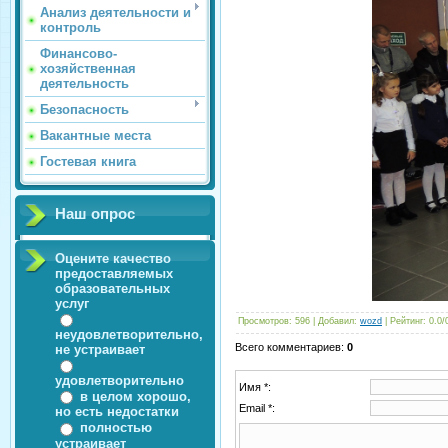
Анализ деятельности и
контроль
Финансово-
хозяйственная
деятельность
Безопасность
Вакантные места
Гостевая книга
Наш опрос
Оцените качество
предоставляемых
образовательных
услуг
Просмотров
: 596 |
Добавил
:
wozd
|
Рейтинг
:
0.0
/
неудовлетворительно,
Всего комментариев
:
0
не устраивает
удовлетворительно
Имя *:
в целом хорошо,
Email *:
но есть недостатки
полностью
устраивает