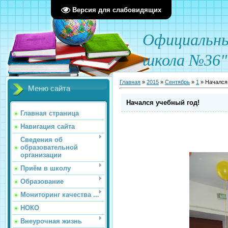
Версия для слабовидящих
О
фициал
ьн
школа №36"
Главная
»
2015
»
Сентябрь
»
1
» Начался 
Меню сайта
Начался учебный год!
Главная страница
Навигация сайта
Сведения об
образовательной
организации
Приём в школу
Образование
Мониторинг качества ...
НОКО
Внеурочная жизнь