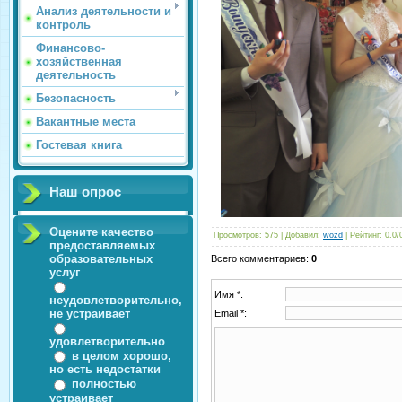
Анализ деятельности и
контроль
Финансово-
хозяйственная
деятельность
Безопасность
Вакантные места
Гостевая книга
Наш опрос
Оцените качество
Просмотров
: 575 |
Добавил
:
wozd
|
Рейтинг
:
0.0
/
предоставляемых
образовательных
Всего комментариев
:
0
услуг
Имя *:
неудовлетворительно,
не устраивает
Email *:
удовлетворительно
в целом хорошо,
но есть недостатки
полностью
устраивает