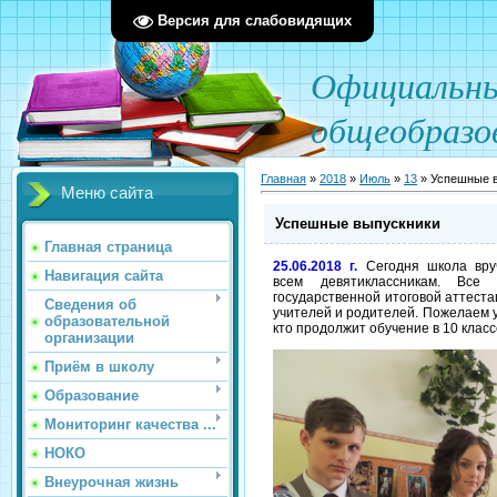
Версия для слабовидящих
О
фициал
ьн
общеобразо
Главная
»
2018
»
Июль
»
13
» Успешные 
Меню сайта
Успешные выпускники
Главная страница
25.06.2018 г.
Сегодня школа вру
Навигация сайта
всем девятиклассникам. Все
государственной итоговой аттеста
Сведения об
учителей и родителей. Пожелаем у
образовательной
кто продолжит обучение в 10 класс
организации
Приём в школу
Образование
Мониторинг качества ...
НОКО
Внеурочная жизнь